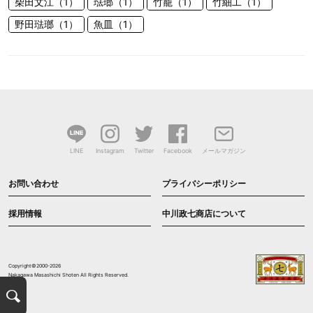
柴田文江（1）
琺瑯（1）
竹籠（1）
竹細工（1）
野田琺瑯（1）
魚皿（1）
LINE
Instagram
Twitter
Facebook
メールマガジン
お問い合わせ
プライバシーポリシー
採用情報
中川政七商店について
Copyright©2000-2026
Nakagawa Masashichi Shoten All Rights Reserved.
検