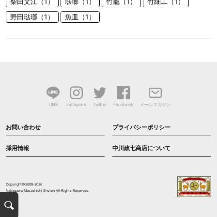
柴田文江（1）
琺瑯（1）
竹籠（1）
竹細工（1）
野田琺瑯（1）
魚皿（1）
LINE
Instagram
Twitter
Facebook
メールマガジン
お問い合わせ
プライバシーポリシー
採用情報
中川政七商店について
Copyright©2000-2026
Nakagawa Masashichi Shoten All Rights Reserved.
検