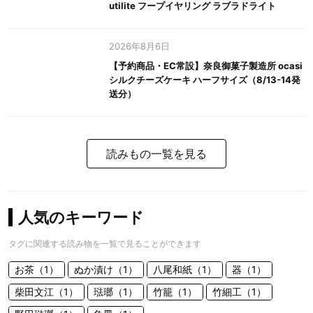
utilite フープイヤリング ラブラドライト
2026年8月6日
【予約商品・EC常設】奈良御菓子製造所 ocasi
シルクチーズケーキ ハーフサイズ（8/13-14発
送分）
読みもの一覧を見る
人気のキーワード
タグに関連する読み物を一覧で見ることができます
お茶（1）
ぬか漬け（1）
八尾和紙（1）
器（1）
柴田文江（1）
琺瑯（1）
竹籠（1）
竹細工（1）