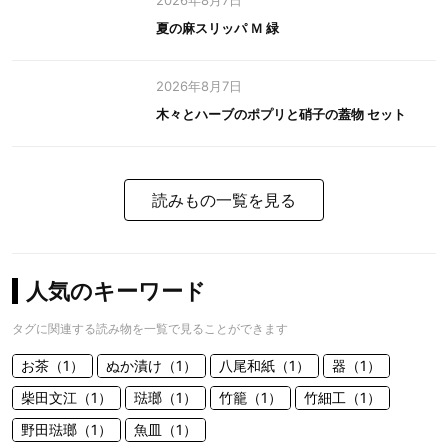
2026年8月7日
夏の麻スリッパ Ｍ 緑
2026年8月7日
木々とハーブのポプリと硝子の蓋物 セット
読みもの一覧を見る
人気のキーワード
タグに関連する読み物を一覧で見ることができます
お茶（1）
ぬか漬け（1）
八尾和紙（1）
器（1）
柴田文江（1）
琺瑯（1）
竹籠（1）
竹細工（1）
野田琺瑯（1）
魚皿（1）