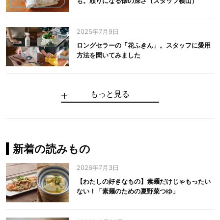
も。頼りになる懐の深さ（スタッフ横山）
2025年7月9日
ロングセラーの「花ふきん」。スタッフに愛用
方法を聞いてみました
もっと見る
手仕事だからできる“いいもの”を作り続ける。
麻の老舗が届けたい、麻の魅力をのせた衣「中
中川政七商店の謎を解く、6つの問いと1つの答
100年先の日本に工芸があるように。中川政七
中川政七商店スタッフが綴る「今日も、土鍋ま
【わたしの好きなもの】素麺だけじゃもったい
伝統の「江戸硝子」を今につなぐ田島硝子
川政七商店の麻」
え
商店のものづくり
かせ日記」
ない！「素麺のための夏野菜つゆ」
中川政七商店の麻
中川政七商店
中川政七商店
花ふきん
まちづくり
新着の読みもの
2026年7月3日
【わたしの好きなもの】素麺だけじゃもったい
ない！「素麺のための夏野菜つゆ」