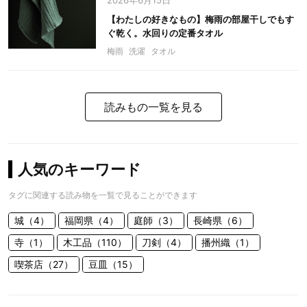
2026年6月15日
【わたしの好きなもの】梅雨の部屋干しでもす
ぐ乾く。水回りの定番タオル
梅雨
洗濯
タオル
読みもの一覧を見る
人気のキーワード
タグに関連する読み物を一覧で見ることができます
城（4）
福岡県（4）
庭師（3）
長崎県（6）
寺（1）
木工品（110）
刀剣（4）
播州織（1）
喫茶店（27）
豆皿（15）