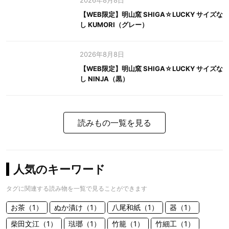
2026年8月8日
【WEB限定】明山窯 SHIGA☆LUCKY サイズな
し KUMORI（グレー）
2026年8月8日
【WEB限定】明山窯 SHIGA☆LUCKY サイズな
し NINJA（黒）
読みもの一覧を見る
人気のキーワード
タグに関連する読み物を一覧で見ることができます
お茶（1）
ぬか漬け（1）
八尾和紙（1）
器（1）
柴田文江（1）
琺瑯（1）
竹籠（1）
竹細工（1）