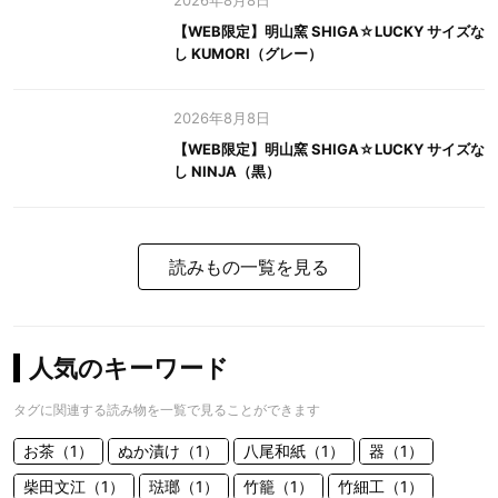
2026年8月8日
【WEB限定】明山窯 SHIGA☆LUCKY サイズな
し KUMORI（グレー）
2026年8月8日
【WEB限定】明山窯 SHIGA☆LUCKY サイズな
し NINJA（黒）
読みもの一覧を見る
人気のキーワード
タグに関連する読み物を一覧で見ることができます
お茶（1）
ぬか漬け（1）
八尾和紙（1）
器（1）
柴田文江（1）
琺瑯（1）
竹籠（1）
竹細工（1）