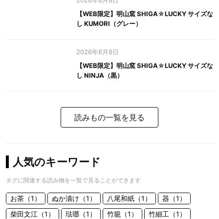
2026年8月8日
【WEB限定】明山窯 SHIGA☆LUCKY サイズな
し KUMORI（グレー）
2026年8月8日
【WEB限定】明山窯 SHIGA☆LUCKY サイズな
し NINJA（黒）
読みもの一覧を見る
人気のキーワード
タグに関連する読み物を一覧で見ることができます
お茶（1）
ぬか漬け（1）
八尾和紙（1）
器（1）
柴田文江（1）
琺瑯（1）
竹籠（1）
竹細工（1）