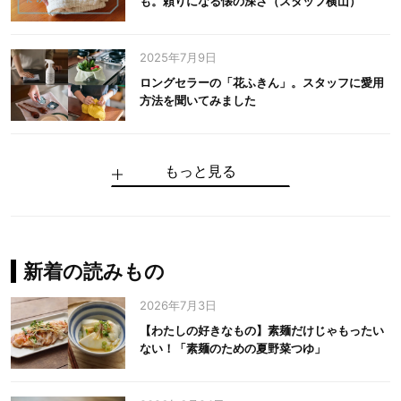
も。頼りになる懐の深さ（スタッフ横山）
2025年7月9日
ロングセラーの「花ふきん」。スタッフに愛用
方法を聞いてみました
もっと見る
手仕事だからできる“いいもの”を作り続ける。
麻の老舗が届けたい、麻の魅力をのせた衣「中
中川政七商店の謎を解く、6つの問いと1つの答
100年先の日本に工芸があるように。中川政七
中川政七商店スタッフが綴る「今日も、土鍋ま
【わたしの好きなもの】素麺だけじゃもったい
伝統の「江戸硝子」を今につなぐ田島硝子
川政七商店の麻」
え
商店のものづくり
かせ日記」
ない！「素麺のための夏野菜つゆ」
中川政七商店の麻
中川政七商店
中川政七商店
花ふきん
まちづくり
新着の読みもの
2026年7月3日
【わたしの好きなもの】素麺だけじゃもったい
ない！「素麺のための夏野菜つゆ」