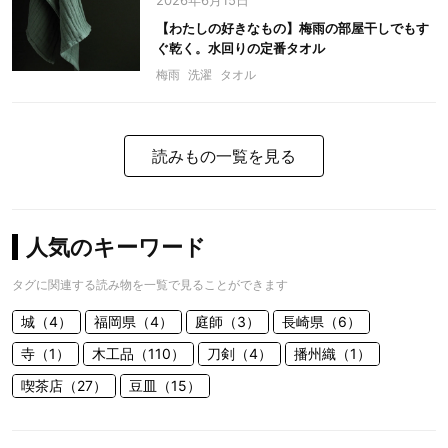
2026年6月15日
【わたしの好きなもの】梅雨の部屋干しでもす
ぐ乾く。水回りの定番タオル
梅雨
洗濯
タオル
読みもの一覧を見る
人気のキーワード
タグに関連する読み物を一覧で見ることができます
城（4）
福岡県（4）
庭師（3）
長崎県（6）
寺（1）
木工品（110）
刀剣（4）
播州織（1）
喫茶店（27）
豆皿（15）