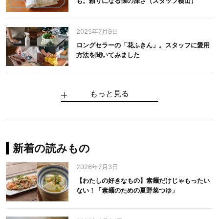
も。頼りになる懐の深さ（スタッフ横山）
2025年7月9日
ロングセラーの「花ふきん」。スタッフに愛用
方法を聞いてみました
もっと見る
手仕事だからできる“いいもの”を作り続ける。
麻の老舗が届けたい、麻の魅力をのせた衣「中
中川政七商店の謎を解く、6つの問いと1つの答
100年先の日本に工芸があるように。中川政七
中川政七商店スタッフが綴る「今日も、土鍋ま
【わたしの好きなもの】素麺だけじゃもったい
伝統の「江戸硝子」を今につなぐ田島硝子
川政七商店の麻」
え
商店のものづくり
かせ日記」
ない！「素麺のための夏野菜つゆ」
中川政七商店の麻
中川政七商店
中川政七商店
花ふきん
まちづくり
新着の読みもの
2026年7月3日
【わたしの好きなもの】素麺だけじゃもったい
ない！「素麺のための夏野菜つゆ」