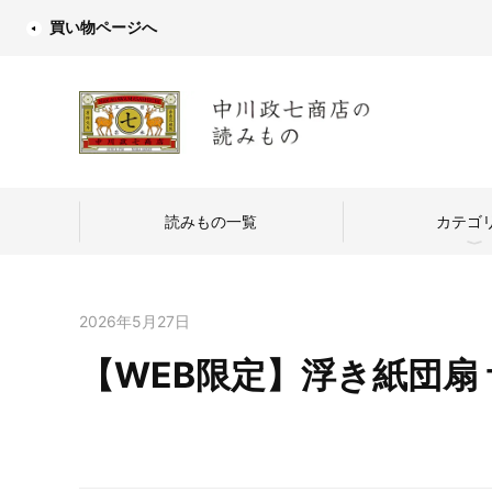
買い物ページへ
読みもの一覧
カテゴ
2026年5月27日
【WEB限定】浮き紙団扇 
中川政七商店
つくり手を訪