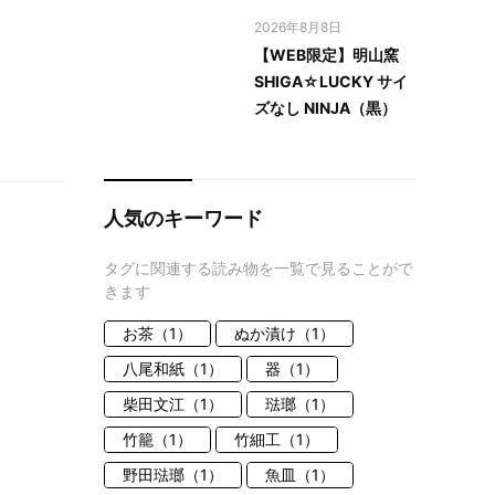
2026年8月8日
【WEB限定】明山窯
SHIGA☆LUCKY サイ
ズなし NINJA（黒）
人気のキーワード
タグに関連する読み物を一覧で見ることがで
きます
お茶（1）
ぬか漬け（1）
八尾和紙（1）
器（1）
柴田文江（1）
琺瑯（1）
竹籠（1）
竹細工（1）
野田琺瑯（1）
魚皿（1）