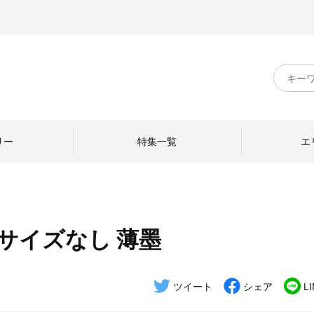
キ
ー
ワ
ー
ド
リー
特集一覧
エ
検
索
サイズなし 薄墨
のものづくり
日本の暮らし
中川政七商店のひと
ねて
産地探訪
ひとを訪ねて
ツイート
シェア
L