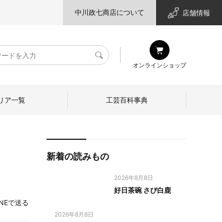
中川政七商店について
店舗情報
検
オンラインショップ
索
リア一覧
工芸百科事典
新着の読みもの
2026年8月8日
好日茶碗 さび白鹿
INEで送る
2026年8月8日