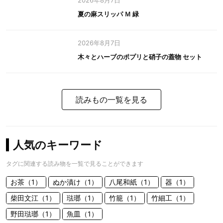
2026年8月7日
夏の麻スリッパ Ｍ 緑
2026年8月7日
木々とハーブのポプリと硝子の蓋物 セット
読みもの一覧を見る
人気のキーワード
タグに関連する読み物を一覧で見ることができます
お茶（1）
ぬか漬け（1）
八尾和紙（1）
器（1）
柴田文江（1）
琺瑯（1）
竹籠（1）
竹細工（1）
野田琺瑯（1）
魚皿（1）