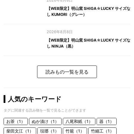
2026年8月8日
【WEB限定】明山窯 SHIGA☆LUCKY サイズな
し KUMORI（グレー）
2026年8月8日
【WEB限定】明山窯 SHIGA☆LUCKY サイズな
し NINJA（黒）
読みもの一覧を見る
人気のキーワード
タグに関連する読み物を一覧で見ることができます
お茶（1）
ぬか漬け（1）
八尾和紙（1）
器（1）
柴田文江（1）
琺瑯（1）
竹籠（1）
竹細工（1）