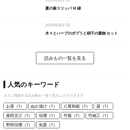
2026年8月7日
夏の麻スリッパ Ｍ 緑
2026年8月7日
木々とハーブのポプリと硝子の蓋物 セット
読みもの一覧を見る
人気のキーワード
タグに関連する読み物を一覧で見ることができます
お茶（1）
ぬか漬け（1）
八尾和紙（1）
器（1）
柴田文江（1）
琺瑯（1）
竹籠（1）
竹細工（1）
野田琺瑯（1）
魚皿（1）