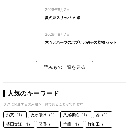
2026年8月7日
夏の麻スリッパ Ｍ 緑
2026年8月7日
木々とハーブのポプリと硝子の蓋物 セット
読みもの一覧を見る
人気のキーワード
タグに関連する読み物を一覧で見ることができます
お茶（1）
ぬか漬け（1）
八尾和紙（1）
器（1）
柴田文江（1）
琺瑯（1）
竹籠（1）
竹細工（1）