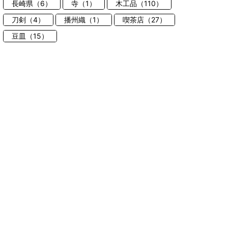
長崎県（6）
寺（1）
木工品（110）
刀剣（4）
播州織（1）
喫茶店（27）
豆皿（15）