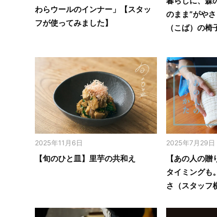
暮らしに、森
わらウールのインナー」【スタッ
のまま”がや
フが使ってみました】
（こば）の椅
2025年11月6日
2025年7月29日
【旬のひと皿】里芋の共和え
【あの人の贈
タイミングも
さ（スタッフ