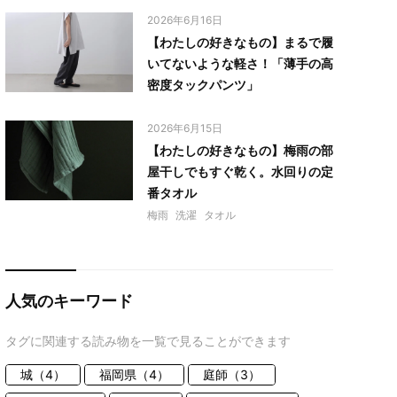
2026年6月16日
【わたしの好きなもの】まるで履
いてないような軽さ！「薄手の高
密度タックパンツ」
2026年6月15日
【わたしの好きなもの】梅雨の部
屋干しでもすぐ乾く。水回りの定
番タオル
梅雨
洗濯
タオル
人気のキーワード
タグに関連する読み物を一覧で見ることができます
城（4）
福岡県（4）
庭師（3）