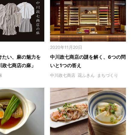
2020年11月20日
けたい、麻の魅力を
中川政七商店の謎を解く、6つの問
川政七商店の麻」
いと1つの答え
麻
中川政七商店
花ふきん
まちづくり