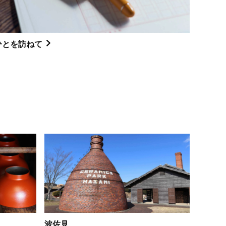
ひとを訪ねて
波佐見