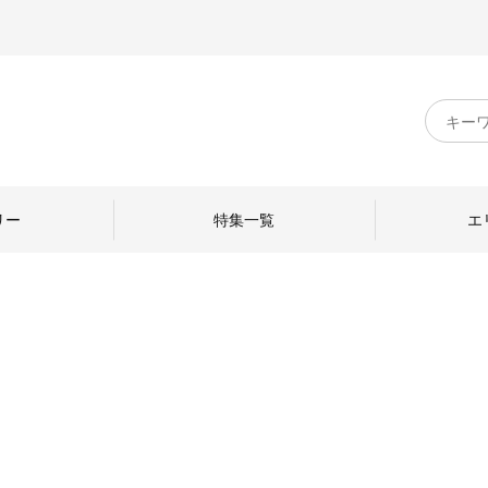
キ
ー
ワ
ー
ド
リー
特集一覧
エ
検
索
のものづくり
日本の暮らし
中川政七商店のひと
ねて
産地探訪
ひとを訪ねて