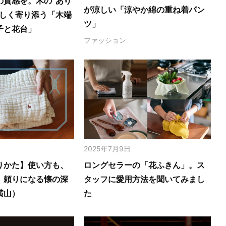
の質感を。木の‟あり
が涼しい「涼やか綿の重ね着パン
さしく寄り添う「木端
ツ」
子と花台」
ファッション
2025年7月9日
りかた】使い方も、
ロングセラーの「花ふきん」。ス
。頼りになる懐の深
タッフに愛用方法を聞いてみまし
横山）
た