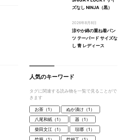
ズなし NINJA（黒）
2026年8月8日
涼やか綿の重ね着パン
ツ テーパード サイズな
し 青 レディース
人気のキーワード
タグに関連する読み物を一覧で見ることがで
きます
お茶（1）
ぬか漬け（1）
八尾和紙（1）
器（1）
柴田文江（1）
琺瑯（1）
竹籠（1）
竹細工（1）