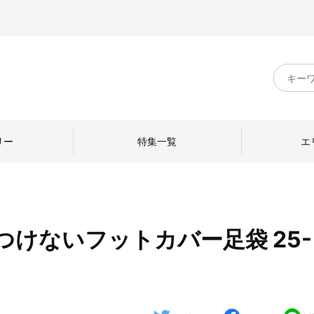
キ
ー
ワ
ー
ド
リー
特集一覧
エ
検
索
つけないフットカバー足袋 25-
のものづくり
日本の暮らし
中川政七商店のひと
ねて
産地探訪
ひとを訪ねて