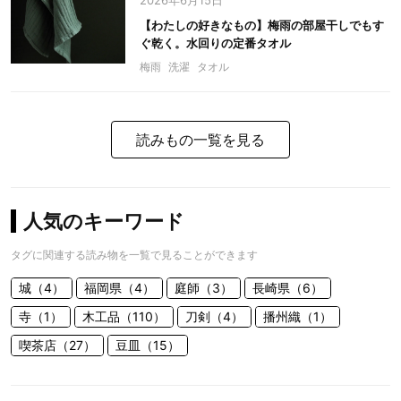
2026年6月15日
【わたしの好きなもの】梅雨の部屋干しでもす
ぐ乾く。水回りの定番タオル
梅雨
洗濯
タオル
読みもの一覧を見る
人気のキーワード
タグに関連する読み物を一覧で見ることができます
城（4）
福岡県（4）
庭師（3）
長崎県（6）
寺（1）
木工品（110）
刀剣（4）
播州織（1）
喫茶店（27）
豆皿（15）