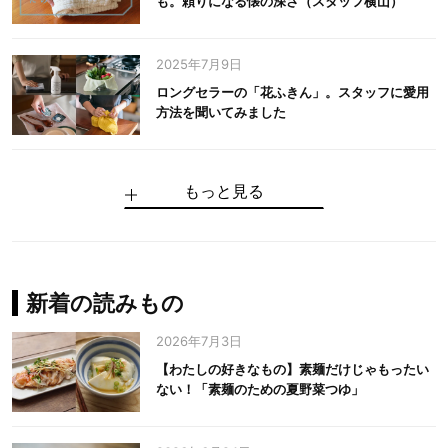
も。頼りになる懐の深さ（スタッフ横山）
2025年7月9日
ロングセラーの「花ふきん」。スタッフに愛用
方法を聞いてみました
もっと見る
手仕事だからできる“いいもの”を作り続ける。
麻の老舗が届けたい、麻の魅力をのせた衣「中
中川政七商店の謎を解く、6つの問いと1つの答
100年先の日本に工芸があるように。中川政七
中川政七商店スタッフが綴る「今日も、土鍋ま
【わたしの好きなもの】素麺だけじゃもったい
伝統の「江戸硝子」を今につなぐ田島硝子
川政七商店の麻」
え
商店のものづくり
かせ日記」
ない！「素麺のための夏野菜つゆ」
中川政七商店の麻
中川政七商店
中川政七商店
花ふきん
まちづくり
新着の読みもの
2026年7月3日
【わたしの好きなもの】素麺だけじゃもったい
ない！「素麺のための夏野菜つゆ」