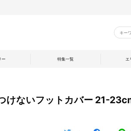
キ
ー
ワ
ー
ド
リー
特集一覧
エ
検
索
けないフットカバー 21-23c
のものづくり
日本の暮らし
中川政七商店のひと
ねて
産地探訪
ひとを訪ねて