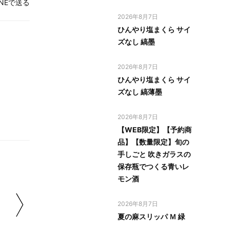
INEで送る
2026年8月7日
ひんやり塩まくら サイ
ズなし 縞墨
2026年8月7日
ひんやり塩まくら サイ
ズなし 縞薄墨
2026年8月7日
【WEB限定】【予約商
品】【数量限定】旬の
手しごと 吹きガラスの
保存瓶でつくる青いレ
モン酒
2026年8月7日
夏の麻スリッパ Ｍ 緑