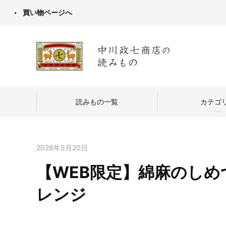
買い物ページへ
読みもの一覧
カテゴ
2026年5月20日
【WEB限定】綿麻のしめつ
中川政七商店
レンジ
つくり手を訪