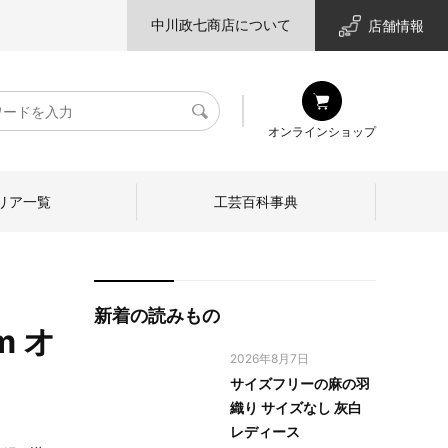
中川政七商店について
店舗情報
検
オンラインショップ
索
リア一覧
工芸百科事典
新着の読みもの
m オ
2026年8月7日
サイズフリーの麻の羽
織り サイズなし 灰白
レディース