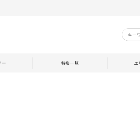
キ
ー
ワ
ー
ド
リー
特集一覧
エ
検
索
のものづくり
日本の暮らし
中川政七商店のひと
ねて
産地探訪
ひとを訪ねて