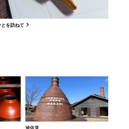
ひとを訪ねて
波佐見