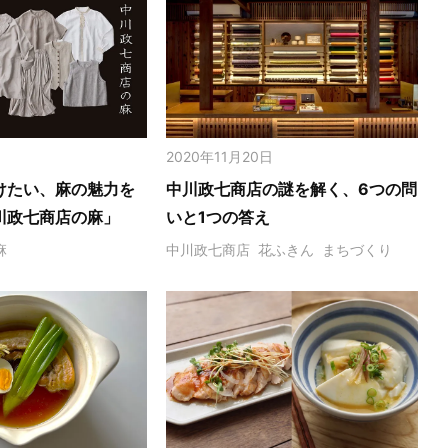
2020年11月20日
けたい、麻の魅力を
中川政七商店の謎を解く、6つの問
川政七商店の麻」
いと1つの答え
麻
中川政七商店
花ふきん
まちづくり