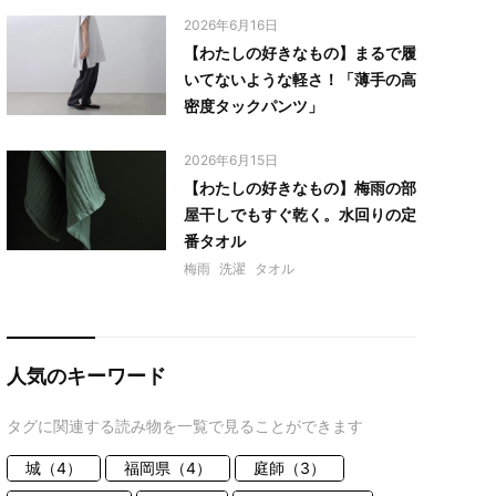
2026年6月16日
【わたしの好きなもの】まるで履
いてないような軽さ！「薄手の高
密度タックパンツ」
2026年6月15日
【わたしの好きなもの】梅雨の部
屋干しでもすぐ乾く。水回りの定
番タオル
梅雨
洗濯
タオル
人気のキーワード
タグに関連する読み物を一覧で見ることができます
城（4）
福岡県（4）
庭師（3）