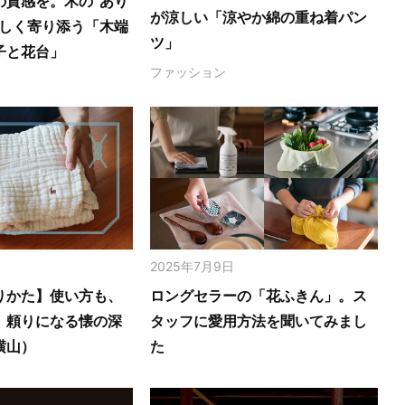
の質感を。木の‟あり
が涼しい「涼やか綿の重ね着パン
さしく寄り添う「木端
ツ」
子と花台」
ファッション
2025年7月9日
りかた】使い方も、
ロングセラーの「花ふきん」。ス
。頼りになる懐の深
タッフに愛用方法を聞いてみまし
横山）
た