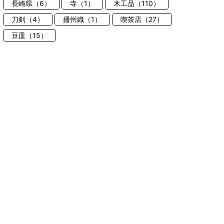
長崎県（6）
寺（1）
木工品（110）
刀剣（4）
播州織（1）
喫茶店（27）
豆皿（15）