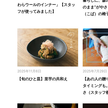
暮らしに、森
わらウールのインナー」【スタッ
のまま”がや
フが使ってみました】
（こば）の椅
2025年11月6日
2025年7月29日
【旬のひと皿】里芋の共和え
【あの人の贈
タイミングも
さ（スタッフ