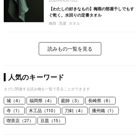
2026年6月15日
【わたしの好きなもの】梅雨の部屋干しでもす
ぐ乾く。水回りの定番タオル
梅雨
洗濯
タオル
読みもの一覧を見る
人気のキーワード
タグに関連する読み物を一覧で見ることができます
城（4）
福岡県（4）
庭師（3）
長崎県（6）
寺（1）
木工品（110）
刀剣（4）
播州織（1）
喫茶店（27）
豆皿（15）