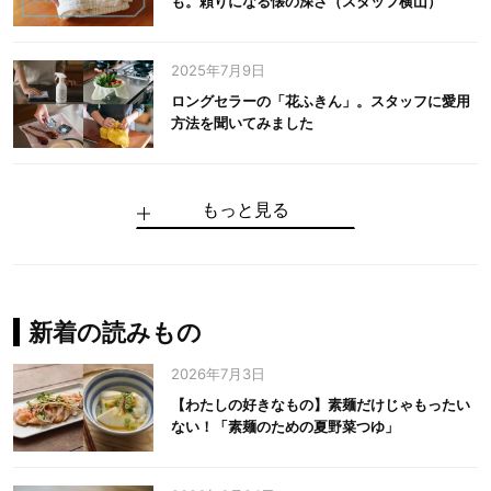
も。頼りになる懐の深さ（スタッフ横山）
2025年7月9日
ロングセラーの「花ふきん」。スタッフに愛用
方法を聞いてみました
もっと見る
手仕事だからできる“いいもの”を作り続ける。
麻の老舗が届けたい、麻の魅力をのせた衣「中
中川政七商店の謎を解く、6つの問いと1つの答
100年先の日本に工芸があるように。中川政七
中川政七商店スタッフが綴る「今日も、土鍋ま
【わたしの好きなもの】素麺だけじゃもったい
伝統の「江戸硝子」を今につなぐ田島硝子
川政七商店の麻」
え
商店のものづくり
かせ日記」
ない！「素麺のための夏野菜つゆ」
中川政七商店の麻
中川政七商店
中川政七商店
花ふきん
まちづくり
新着の読みもの
2026年7月3日
【わたしの好きなもの】素麺だけじゃもったい
ない！「素麺のための夏野菜つゆ」