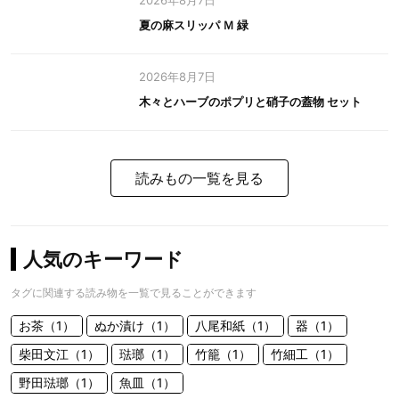
2026年8月7日
夏の麻スリッパ Ｍ 緑
2026年8月7日
木々とハーブのポプリと硝子の蓋物 セット
読みもの一覧を見る
人気のキーワード
タグに関連する読み物を一覧で見ることができます
お茶（1）
ぬか漬け（1）
八尾和紙（1）
器（1）
柴田文江（1）
琺瑯（1）
竹籠（1）
竹細工（1）
野田琺瑯（1）
魚皿（1）