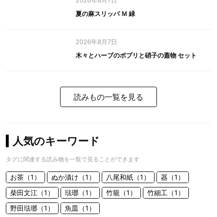
2026年8月7日
夏の麻スリッパ Ｍ 緑
2026年8月7日
木々とハーブのポプリと硝子の蓋物 セット
読みもの一覧を見る
人気のキーワード
タグに関連する読み物を一覧で見ることができます
お茶（1）
ぬか漬け（1）
八尾和紙（1）
器（1）
柴田文江（1）
琺瑯（1）
竹籠（1）
竹細工（1）
野田琺瑯（1）
魚皿（1）