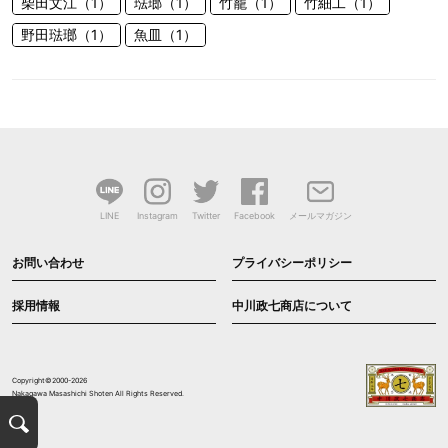
柴田文江（1）
琺瑯（1）
竹籠（1）
竹細工（1）
野田琺瑯（1）
魚皿（1）
LINE
Instagram
Twitter
Facebook
メールマガジン
お問い合わせ
プライバシーポリシー
採用情報
中川政七商店について
Copyright©2000-2026
Nakagawa Masashichi Shoten All Rights Reserved.
検