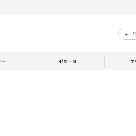
キ
ー
ワ
ー
ド
リー
特集一覧
エ
検
索
のものづくり
日本の暮らし
中川政七商店のひと
ねて
産地探訪
ひとを訪ねて