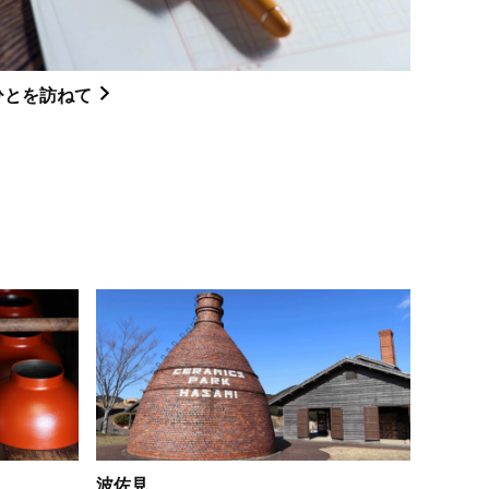
ひとを訪ねて
波佐見