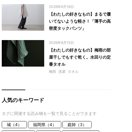
2026年6月16日
【わたしの好きなもの】まるで履
いてないような軽さ！「薄手の高
密度タックパンツ」
2026年6月15日
【わたしの好きなもの】梅雨の部
屋干しでもすぐ乾く。水回りの定
番タオル
梅雨
洗濯
タオル
人気のキーワード
タグに関連する読み物を一覧で見ることができます
城（4）
福岡県（4）
庭師（3）