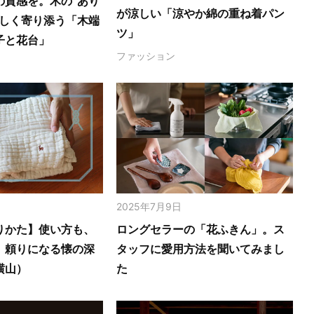
の質感を。木の‟あり
が涼しい「涼やか綿の重ね着パン
さしく寄り添う「木端
ツ」
子と花台」
ファッション
2025年7月9日
りかた】使い方も、
ロングセラーの「花ふきん」。ス
。頼りになる懐の深
タッフに愛用方法を聞いてみまし
横山）
た