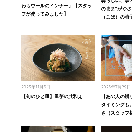
暮らしに、森
わらウールのインナー」【スタッ
のまま”がや
フが使ってみました】
（こば）の椅
2025年11月6日
2025年7月29日
【旬のひと皿】里芋の共和え
【あの人の贈
タイミングも
さ（スタッフ