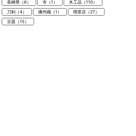
長崎県（6）
寺（1）
木工品（110）
刀剣（4）
播州織（1）
喫茶店（27）
豆皿（15）