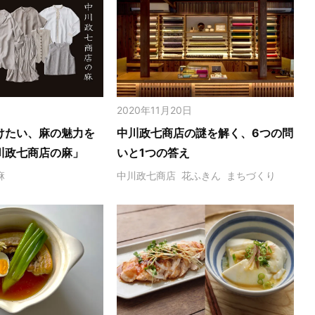
2020年11月20日
けたい、麻の魅力を
中川政七商店の謎を解く、6つの問
川政七商店の麻」
いと1つの答え
麻
中川政七商店
花ふきん
まちづくり