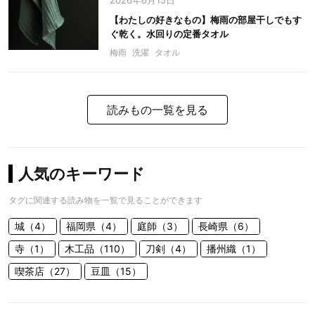
2026年6月15日
【わたしの好きなもの】梅雨の部屋干しでもす
ぐ乾く。水回りの定番タオル
梅雨
洗濯
タオル
読みもの一覧を見る
人気のキーワード
タグに関連する読み物を一覧で見ることができます
城（4）
福岡県（4）
庭師（3）
長崎県（6）
寺（1）
木工品（110）
刀剣（4）
播州織（1）
喫茶店（27）
豆皿（15）