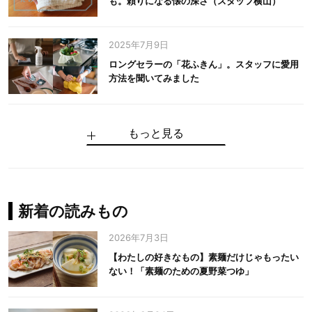
も。頼りになる懐の深さ（スタッフ横山）
2025年7月9日
ロングセラーの「花ふきん」。スタッフに愛用
方法を聞いてみました
もっと見る
手仕事だからできる“いいもの”を作り続ける。
麻の老舗が届けたい、麻の魅力をのせた衣「中
中川政七商店の謎を解く、6つの問いと1つの答
100年先の日本に工芸があるように。中川政七
中川政七商店スタッフが綴る「今日も、土鍋ま
【わたしの好きなもの】素麺だけじゃもったい
伝統の「江戸硝子」を今につなぐ田島硝子
川政七商店の麻」
え
商店のものづくり
かせ日記」
ない！「素麺のための夏野菜つゆ」
中川政七商店の麻
中川政七商店
中川政七商店
花ふきん
まちづくり
新着の読みもの
2026年7月3日
【わたしの好きなもの】素麺だけじゃもったい
ない！「素麺のための夏野菜つゆ」