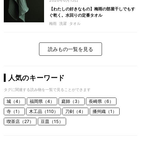
2026年6月15日
【わたしの好きなもの】梅雨の部屋干しでもす
ぐ乾く。水回りの定番タオル
梅雨
洗濯
タオル
読みもの一覧を見る
人気のキーワード
タグに関連する読み物を一覧で見ることができます
城（4）
福岡県（4）
庭師（3）
長崎県（6）
寺（1）
木工品（110）
刀剣（4）
播州織（1）
喫茶店（27）
豆皿（15）