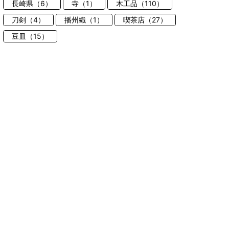
長崎県（6）
寺（1）
木工品（110）
刀剣（4）
播州織（1）
喫茶店（27）
豆皿（15）