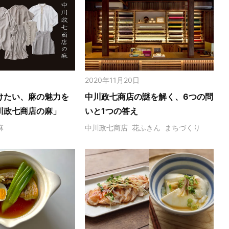
2020年11月20日
けたい、麻の魅力を
中川政七商店の謎を解く、6つの問
川政七商店の麻」
いと1つの答え
麻
中川政七商店
花ふきん
まちづくり