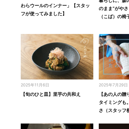
暮らしに、森
わらウールのインナー」【スタッ
のまま”がや
フが使ってみました】
（こば）の椅
2025年11月6日
2025年7月29日
【旬のひと皿】里芋の共和え
【あの人の贈
タイミングも
さ（スタッフ