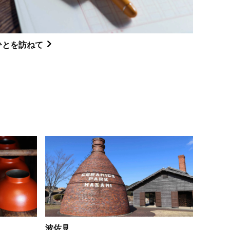
ひとを訪ねて
波佐見