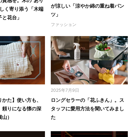
の質感を。木の‟あり
が涼しい「涼やか綿の重ね着パン
さしく寄り添う「木端
ツ」
子と花台」
ファッション
2025年7月9日
りかた】使い方も、
ロングセラーの「花ふきん」。ス
。頼りになる懐の深
タッフに愛用方法を聞いてみまし
横山）
た