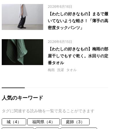
2026年6月16日
【わたしの好きなもの】まるで履
いてないような軽さ！「薄手の高
密度タックパンツ」
2026年6月15日
【わたしの好きなもの】梅雨の部
屋干しでもすぐ乾く。水回りの定
番タオル
梅雨
洗濯
タオル
人気のキーワード
タグに関連する読み物を一覧で見ることができます
城（4）
福岡県（4）
庭師（3）