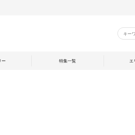
キ
ー
ワ
ー
ド
リー
特集一覧
エ
検
索
のものづくり
日本の暮らし
中川政七商店のひと
ねて
産地探訪
ひとを訪ねて