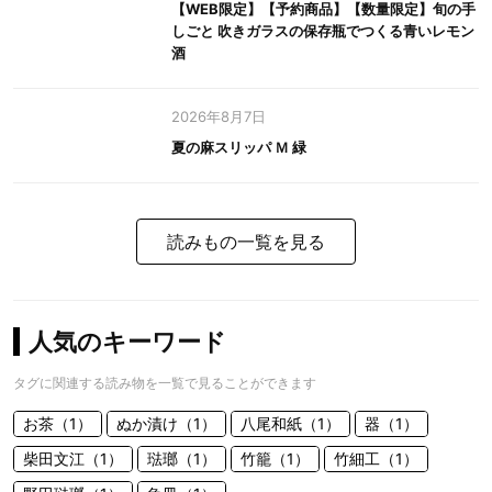
【WEB限定】【予約商品】【数量限定】旬の手
しごと 吹きガラスの保存瓶でつくる青いレモン
酒
2026年8月7日
夏の麻スリッパ Ｍ 緑
読みもの一覧を見る
人気のキーワード
タグに関連する読み物を一覧で見ることができます
お茶（1）
ぬか漬け（1）
八尾和紙（1）
器（1）
柴田文江（1）
琺瑯（1）
竹籠（1）
竹細工（1）