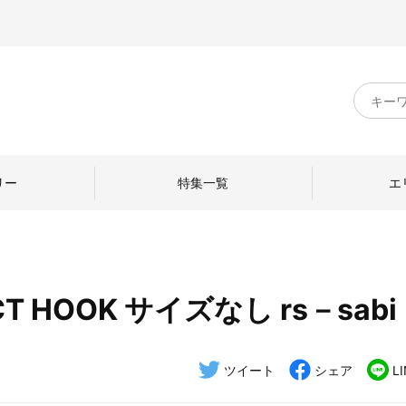
キ
ー
ワ
ー
ド
リー
特集一覧
エ
検
索
T HOOK サイズなし rs－sabi
のものづくり
日本の暮らし
中川政七商店のひと
ねて
産地探訪
ひとを訪ねて
ツイート
シェア
L