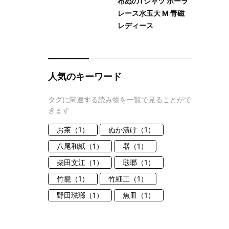
布ぬのTシャツ ボーラ
レース水玉大 M 青磁
レディース
人気のキーワード
タグに関連する読み物を一覧で見ることがで
きます
お茶（1）
ぬか漬け（1）
八尾和紙（1）
器（1）
柴田文江（1）
琺瑯（1）
竹籠（1）
竹細工（1）
野田琺瑯（1）
魚皿（1）