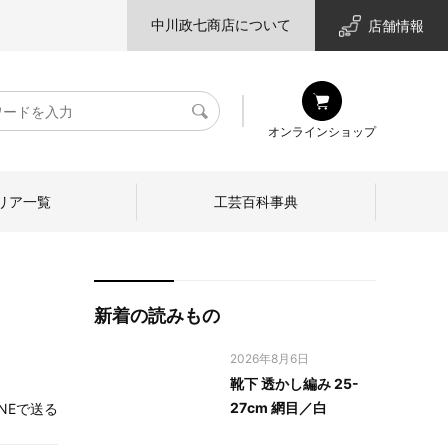
中川政七商店について
店舗情報
検
オンラインショップ
索
リア一覧
工芸百科事典
新着の読みもの
2026年8月6日
靴下 透かし編み 25-
27cm 網目／白
INEで送る