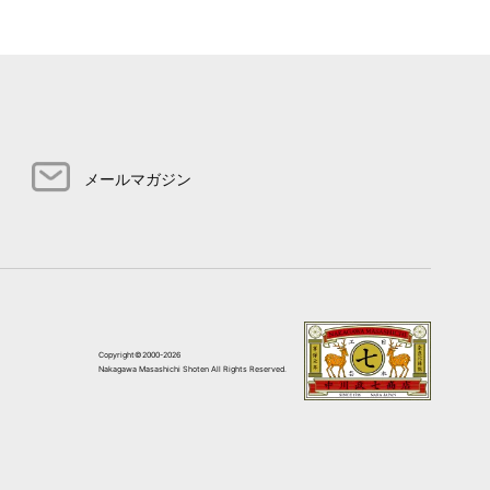
メールマガジン
Copyright©2000-2026
Nakagawa Masashichi Shoten All Rights Reserved.