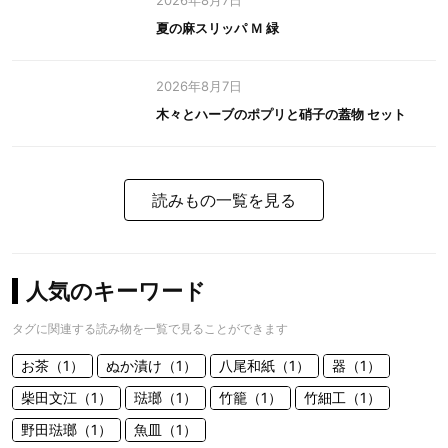
2026年8月7日
夏の麻スリッパ Ｍ 緑
2026年8月7日
木々とハーブのポプリと硝子の蓋物 セット
読みもの一覧を見る
人気のキーワード
タグに関連する読み物を一覧で見ることができます
お茶（1）
ぬか漬け（1）
八尾和紙（1）
器（1）
柴田文江（1）
琺瑯（1）
竹籠（1）
竹細工（1）
野田琺瑯（1）
魚皿（1）