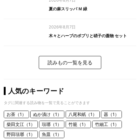
2026年8月7日
夏の麻スリッパ Ｍ 緑
2026年8月7日
木々とハーブのポプリと硝子の蓋物 セット
読みもの一覧を見る
人気のキーワード
タグに関連する読み物を一覧で見ることができます
お茶（1）
ぬか漬け（1）
八尾和紙（1）
器（1）
柴田文江（1）
琺瑯（1）
竹籠（1）
竹細工（1）
野田琺瑯（1）
魚皿（1）