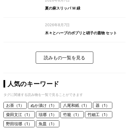
2026年8月7日
夏の麻スリッパ Ｍ 緑
2026年8月7日
木々とハーブのポプリと硝子の蓋物 セット
読みもの一覧を見る
人気のキーワード
タグに関連する読み物を一覧で見ることができます
お茶（1）
ぬか漬け（1）
八尾和紙（1）
器（1）
柴田文江（1）
琺瑯（1）
竹籠（1）
竹細工（1）
野田琺瑯（1）
魚皿（1）