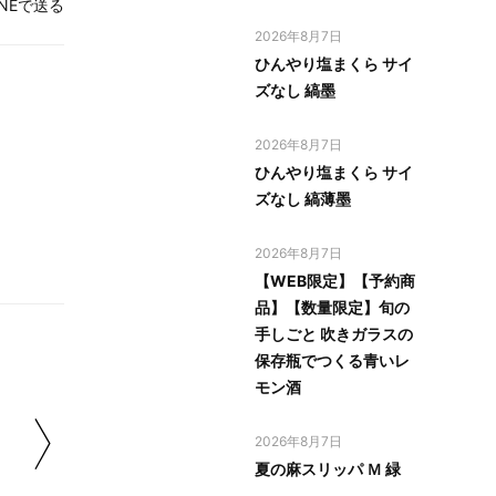
INEで送る
2026年8月7日
ひんやり塩まくら サイ
ズなし 縞墨
2026年8月7日
ひんやり塩まくら サイ
ズなし 縞薄墨
2026年8月7日
【WEB限定】【予約商
品】【数量限定】旬の
手しごと 吹きガラスの
保存瓶でつくる青いレ
モン酒
2026年8月7日
夏の麻スリッパ Ｍ 緑