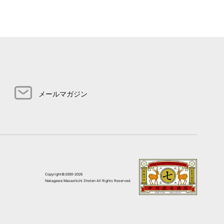
メールマガジン
Copyright©2000-2026
Nakagawa Masashichi Shoten All Rights Reserved.