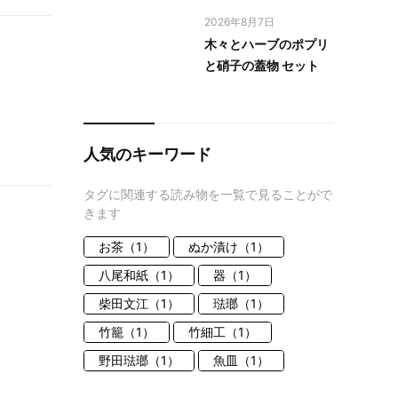
2026年8月7日
木々とハーブのポプリ
と硝子の蓋物 セット
人気のキーワード
タグに関連する読み物を一覧で見ることがで
きます
お茶（1）
ぬか漬け（1）
八尾和紙（1）
器（1）
柴田文江（1）
琺瑯（1）
竹籠（1）
竹細工（1）
野田琺瑯（1）
魚皿（1）