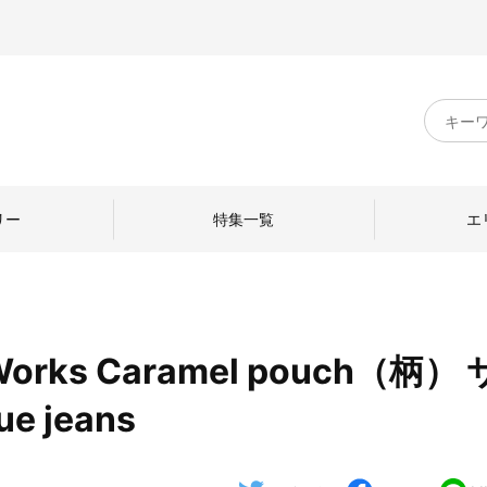
キ
ー
ワ
ー
ド
リー
特集一覧
エ
検
索
orks Caramel pouch（柄）
のものづくり
日本の暮らし
中川政七商店のひと
e jeans
ねて
産地探訪
ひとを訪ねて