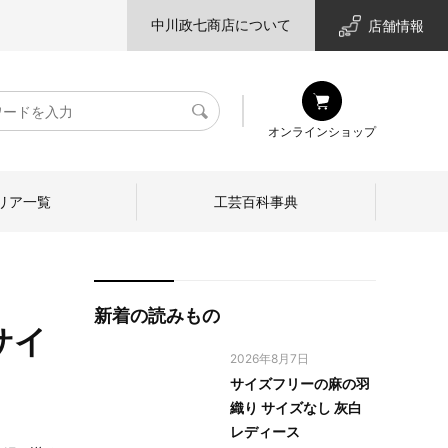
中川政七商店について
店舗情報
検
オンラインショップ
索
リア一覧
工芸百科事典
新着の読みもの
 サイ
2026年8月7日
サイズフリーの麻の羽
織り サイズなし 灰白
レディース