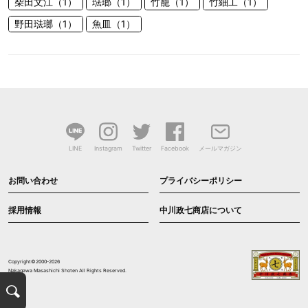
柴田文江（1）
琺瑯（1）
竹籠（1）
竹細工（1）
野田琺瑯（1）
魚皿（1）
LINE
Instagram
Twitter
Facebook
メールマガジン
お問い合わせ
プライバシーポリシー
採用情報
中川政七商店について
Copyright©2000-2026
Nakagawa Masashichi Shoten All Rights Reserved.
検