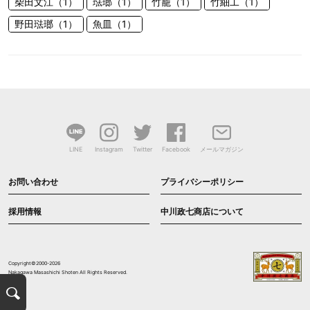
柴田文江（1）
琺瑯（1）
竹籠（1）
竹細工（1）
野田琺瑯（1）
魚皿（1）
LINE
Instagram
Twitter
Facebook
メールマガジン
お問い合わせ
プライバシーポリシー
採用情報
中川政七商店について
Copyright©2000-2026
Nakagawa Masashichi Shoten All Rights Reserved.
検