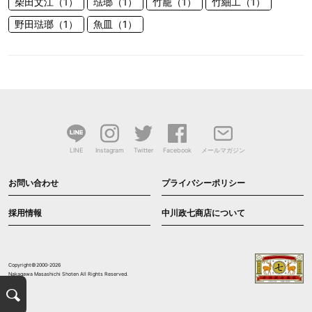
柴田文江（1）
琺瑯（1）
竹籠（1）
竹細工（1）
野田琺瑯（1）
魚皿（1）
LINE
Instagram
Twitter
Facebook
メールマガジン
お問い合わせ
プライバシーポリシー
採用情報
中川政七商店について
Copyright©2000-2026
Nakagawa Masashichi Shoten All Rights Reserved.
検