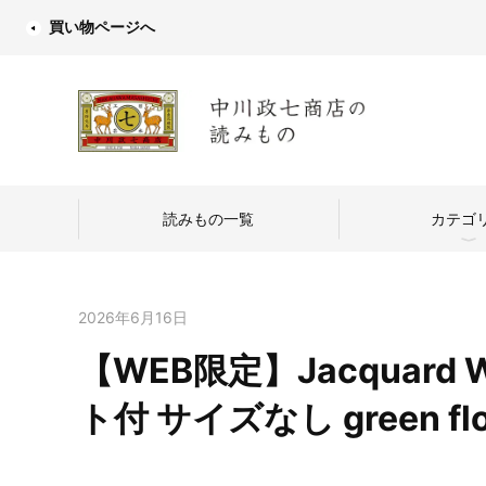
買い物ページへ
読みもの一覧
カテゴ
2026年6月16日
【WEB限定】Jacquard W
中川政七商店
ト付 サイズなし green flowe
つくり手を訪