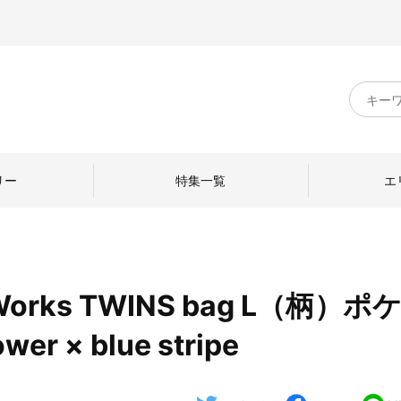
キ
ー
ワ
ー
ド
リー
特集一覧
エ
検
索
orks TWINS bag L（柄）ポ
のものづくり
日本の暮らし
中川政七商店のひと
r × blue stripe
ねて
産地探訪
ひとを訪ねて