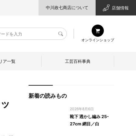
中川政七商店について
店舗情報
検
オンラインショップ
索
リア一覧
工芸百科事典
新着の読みもの
ケッ
2026年8月6日
靴下 透かし編み 25-
27cm 網目／白