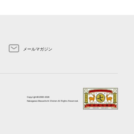
メールマガジン
Copyright©2000-2026
Nakagawa Masashichi Shoten All Rights Reserved.