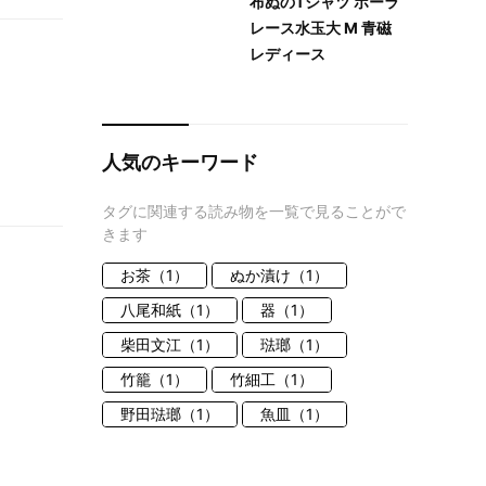
布ぬのTシャツ ボーラ
レース水玉大 M 青磁
レディース
人気のキーワード
タグに関連する読み物を一覧で見ることがで
きます
お茶（1）
ぬか漬け（1）
八尾和紙（1）
器（1）
柴田文江（1）
琺瑯（1）
竹籠（1）
竹細工（1）
野田琺瑯（1）
魚皿（1）