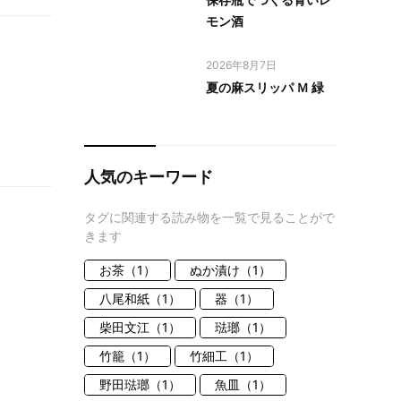
モン酒
2026年8月7日
夏の麻スリッパ Ｍ 緑
人気のキーワード
タグに関連する読み物を一覧で見ることがで
きます
お茶（1）
ぬか漬け（1）
八尾和紙（1）
器（1）
柴田文江（1）
琺瑯（1）
竹籠（1）
竹細工（1）
野田琺瑯（1）
魚皿（1）