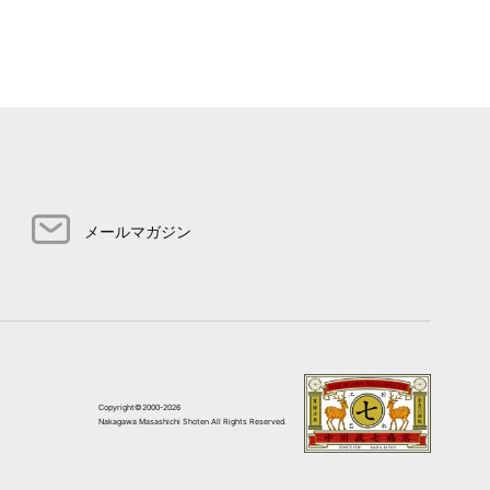
メールマガジン
Copyright©2000-2026
Nakagawa Masashichi Shoten All Rights Reserved.