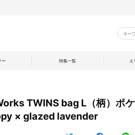
キ
ー
ワ
ー
ド
リー
特集一覧
エ
検
索
orks TWINS bag L（柄）ポ
のものづくり
日本の暮らし
中川政七商店のひと
 × glazed lavender
ねて
産地探訪
ひとを訪ねて