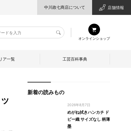
中川政七商店について
店舗情報
検
オンラインショップ
索
リア一覧
工芸百科事典
新着の読みもの
ケッ
2026年8月7日
めがね拭きハンカチ ド
ビー織 サイズなし 柄薄
墨