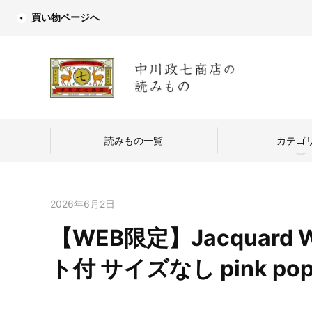
買い物ページへ
読みもの一覧
カテゴ
2026年6月2日
【WEB限定】Jacquard W
中川政七商店
ト付 サイズなし pink poppy
つくり手を訪