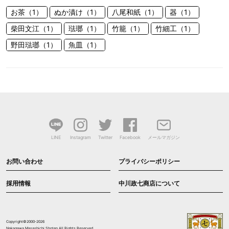
お茶（1）
ぬか漬け（1）
八尾和紙（1）
器（1）
柴田文江（1）
琺瑯（1）
竹籠（1）
竹細工（1）
野田琺瑯（1）
魚皿（1）
LINE
Instagram
Twitter
Facebook
メールマガジン
お問い合わせ
プライバシーポリシー
採用情報
中川政七商店について
Copyright©2000-2026
Nakagawa Masashichi Shoten All Rights Reserved.