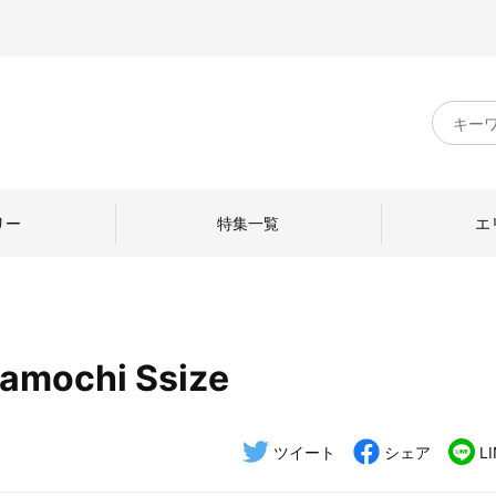
キ
ー
ワ
ー
ド
リー
特集一覧
エ
検
索
mochi Ssize
のものづくり
日本の暮らし
中川政七商店のひと
ねて
産地探訪
ひとを訪ねて
ツイート
シェア
L