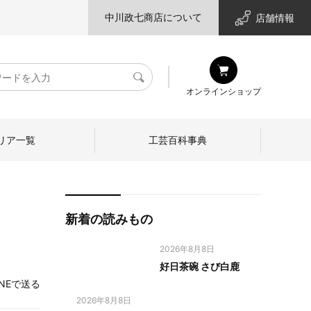
中川政七商店について
店舗情報
検
オンラインショップ
索
リア一覧
工芸百科事典
新着の読みもの
2026年8月8日
好日茶碗 さび白鹿
INEで送る
2026年8月8日