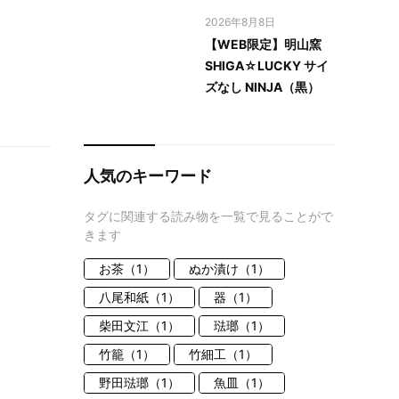
2026年8月8日
【WEB限定】明山窯
SHIGA☆LUCKY サイ
ズなし NINJA（黒）
人気のキーワード
タグに関連する読み物を一覧で見ることがで
きます
お茶（1）
ぬか漬け（1）
八尾和紙（1）
器（1）
柴田文江（1）
琺瑯（1）
竹籠（1）
竹細工（1）
野田琺瑯（1）
魚皿（1）