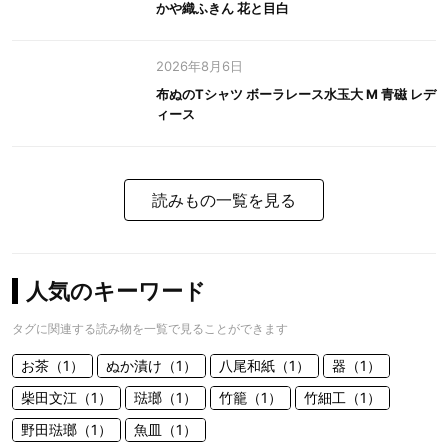
かや織ふきん 花と目白
2026年8月6日
布ぬのTシャツ ボーラレース水玉大 M 青磁 レデ
ィース
読みもの一覧を見る
人気のキーワード
タグに関連する読み物を一覧で見ることができます
お茶（1）
ぬか漬け（1）
八尾和紙（1）
器（1）
柴田文江（1）
琺瑯（1）
竹籠（1）
竹細工（1）
野田琺瑯（1）
魚皿（1）