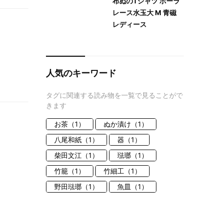
布ぬのTシャツ ボーラ
レース水玉大 M 青磁
レディース
人気のキーワード
タグに関連する読み物を一覧で見ることがで
きます
お茶（1）
ぬか漬け（1）
八尾和紙（1）
器（1）
柴田文江（1）
琺瑯（1）
竹籠（1）
竹細工（1）
野田琺瑯（1）
魚皿（1）