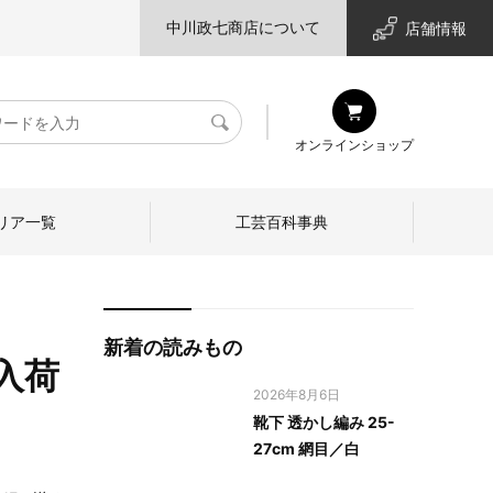
中川政七商店について
店舗情報
検
オンラインショップ
索
リア一覧
工芸百科事典
新着の読みもの
再入荷
2026年8月6日
靴下 透かし編み 25-
27cm 網目／白