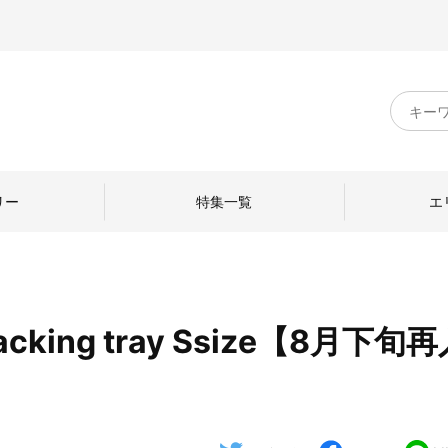
キ
ー
ワ
ー
ド
リー
特集一覧
エ
検
索
acking tray Ssize【8月下旬
のものづくり
日本の暮らし
中川政七商店のひと
ねて
産地探訪
ひとを訪ねて