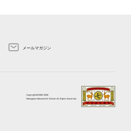
メールマガジン
Copyright©2000-2026
Nakagawa Masashichi Shoten All Rights Reserved.