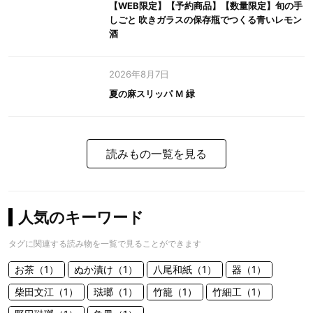
【WEB限定】【予約商品】【数量限定】旬の手
しごと 吹きガラスの保存瓶でつくる青いレモン
酒
2026年8月7日
夏の麻スリッパ Ｍ 緑
読みもの一覧を見る
人気のキーワード
タグに関連する読み物を一覧で見ることができます
お茶（1）
ぬか漬け（1）
八尾和紙（1）
器（1）
柴田文江（1）
琺瑯（1）
竹籠（1）
竹細工（1）