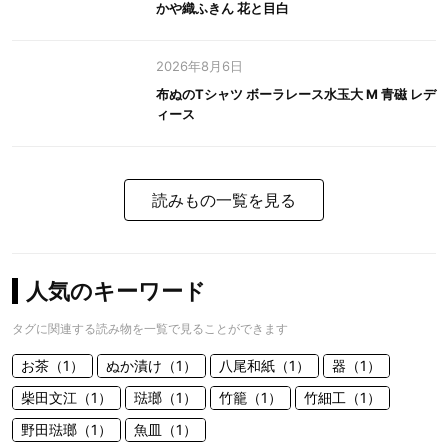
かや織ふきん 花と目白
2026年8月6日
布ぬのTシャツ ボーラレース水玉大 M 青磁 レデ
ィース
読みもの一覧を見る
人気のキーワード
タグに関連する読み物を一覧で見ることができます
お茶（1）
ぬか漬け（1）
八尾和紙（1）
器（1）
柴田文江（1）
琺瑯（1）
竹籠（1）
竹細工（1）
野田琺瑯（1）
魚皿（1）