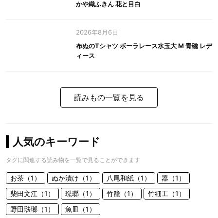
かや織ふきん 花と目白
2026年8月6日
布ぬのTシャツ ボーラレース水玉大 M 青磁 レデ
ィース
読みもの一覧を見る
人気のキーワード
タグに関連する読み物を一覧で見ることができます
お茶（1）
ぬか漬け（1）
八尾和紙（1）
器（1）
柴田文江（1）
琺瑯（1）
竹籠（1）
竹細工（1）
野田琺瑯（1）
魚皿（1）