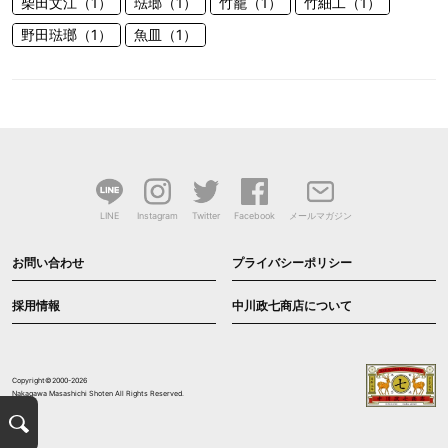
柴田文江（1）
琺瑯（1）
竹籠（1）
竹細工（1）
野田琺瑯（1）
魚皿（1）
LINE
Instagram
Twitter
Facebook
メールマガジン
お問い合わせ
プライバシーポリシー
採用情報
中川政七商店について
Copyright©2000-2026
Nakagawa Masashichi Shoten All Rights Reserved.
検