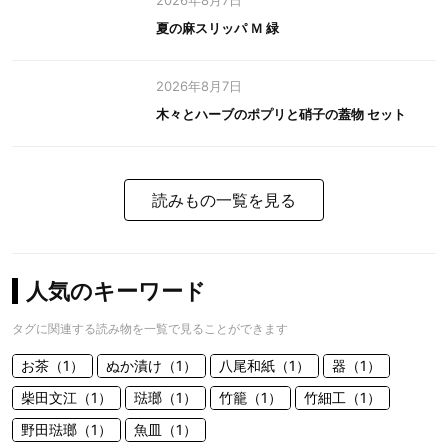
2026年8月7日
夏の麻スリッパ Ｍ 緑
2026年8月7日
木々とハーブのポプリと硝子の蓋物 セット
読みもの一覧を見る
人気のキーワード
タグに関連する読み物を一覧で見ることができます
お茶（1）
ぬか漬け（1）
八尾和紙（1）
器（1）
柴田文江（1）
琺瑯（1）
竹籠（1）
竹細工（1）
野田琺瑯（1）
魚皿（1）