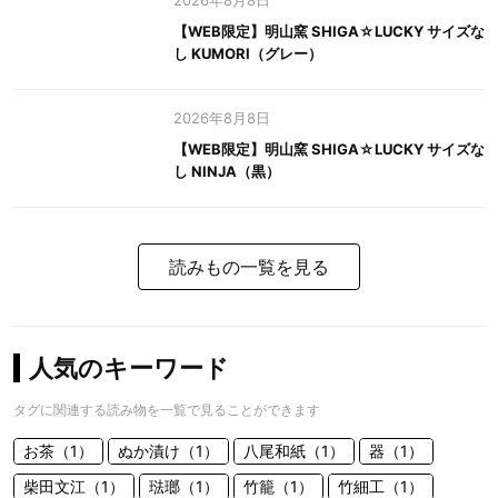
2026年8月8日
【WEB限定】明山窯 SHIGA☆LUCKY サイズな
し KUMORI（グレー）
2026年8月8日
【WEB限定】明山窯 SHIGA☆LUCKY サイズな
し NINJA（黒）
読みもの一覧を見る
人気のキーワード
タグに関連する読み物を一覧で見ることができます
お茶（1）
ぬか漬け（1）
八尾和紙（1）
器（1）
柴田文江（1）
琺瑯（1）
竹籠（1）
竹細工（1）