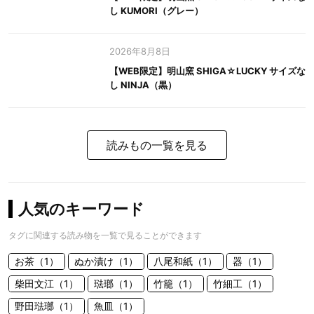
し KUMORI（グレー）
2026年8月8日
【WEB限定】明山窯 SHIGA☆LUCKY サイズな
し NINJA（黒）
読みもの一覧を見る
人気のキーワード
タグに関連する読み物を一覧で見ることができます
お茶（1）
ぬか漬け（1）
八尾和紙（1）
器（1）
柴田文江（1）
琺瑯（1）
竹籠（1）
竹細工（1）
野田琺瑯（1）
魚皿（1）